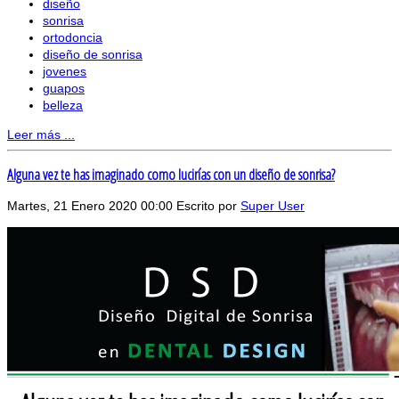
diseño
sonrisa
ortodoncia
diseño de sonrisa
jovenes
guapos
belleza
Leer más ...
Alguna vez te has imaginado como lucirías con un diseño de sonrisa?
Martes, 21 Enero 2020 00:00
Escrito por
Super User